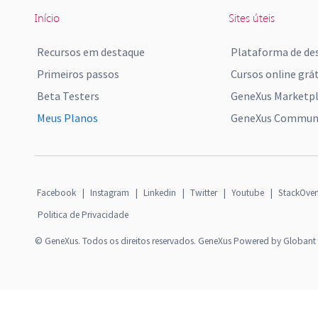
Início
Sites úteis
Recursos em destaque
Plataforma de de
Primeiros passos
Cursos online grát
Beta Testers
GeneXus Marketp
Meus Planos
GeneXus Communi
Facebook
|
Instagram
|
Linkedin
|
Twitter
|
Youtube
|
StackOver
Politica de Privacidade
© GeneXus. Todos os direitos reservados. GeneXus Powered by Globant