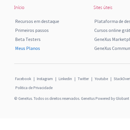
Início
Sites úteis
Recursos em destaque
Plataforma de de
Primeiros passos
Cursos online grát
Beta Testers
GeneXus Marketp
Meus Planos
GeneXus Communi
Facebook
|
Instagram
|
Linkedin
|
Twitter
|
Youtube
|
StackOver
Politica de Privacidade
© GeneXus. Todos os direitos reservados. GeneXus Powered by Globant