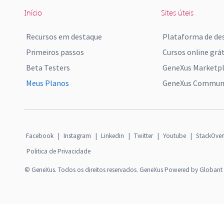
Início
Sites úteis
Recursos em destaque
Plataforma de de
Primeiros passos
Cursos online grát
Beta Testers
GeneXus Marketp
Meus Planos
GeneXus Communi
Facebook
|
Instagram
|
Linkedin
|
Twitter
|
Youtube
|
StackOver
Politica de Privacidade
© GeneXus. Todos os direitos reservados. GeneXus Powered by Globant