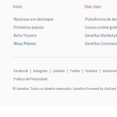
Início
Sites úteis
Recursos em destaque
Plataforma de de
Primeiros passos
Cursos online grát
Beta Testers
GeneXus Marketp
Meus Planos
GeneXus Communi
Facebook
|
Instagram
|
Linkedin
|
Twitter
|
Youtube
|
StackOver
Politica de Privacidade
© GeneXus. Todos os direitos reservados. GeneXus Powered by Globant