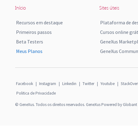
Início
Sites úteis
Recursos em destaque
Plataforma de de
Primeiros passos
Cursos online grát
Beta Testers
GeneXus Marketp
Meus Planos
GeneXus Communi
Facebook
|
Instagram
|
Linkedin
|
Twitter
|
Youtube
|
StackOver
Politica de Privacidade
© GeneXus. Todos os direitos reservados. GeneXus Powered by Globant