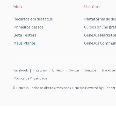
Início
Sites úteis
Recursos em destaque
Plataforma de de
Primeiros passos
Cursos online grát
Beta Testers
GeneXus Marketp
Meus Planos
GeneXus Communi
Facebook
|
Instagram
|
Linkedin
|
Twitter
|
Youtube
|
StackOver
Politica de Privacidade
© GeneXus. Todos os direitos reservados. GeneXus Powered by Globant