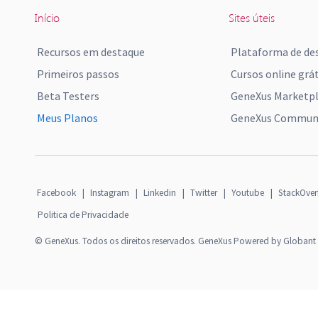
Início
Sites úteis
Recursos em destaque
Plataforma de de
Primeiros passos
Cursos online grát
Beta Testers
GeneXus Marketp
Meus Planos
GeneXus Communi
Facebook
|
Instagram
|
Linkedin
|
Twitter
|
Youtube
|
StackOver
Politica de Privacidade
© GeneXus. Todos os direitos reservados. GeneXus Powered by Globant