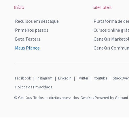
Início
Sites úteis
Recursos em destaque
Plataforma de de
Primeiros passos
Cursos online grát
Beta Testers
GeneXus Marketp
Meus Planos
GeneXus Communi
Facebook
|
Instagram
|
Linkedin
|
Twitter
|
Youtube
|
StackOver
Politica de Privacidade
© GeneXus. Todos os direitos reservados. GeneXus Powered by Globant