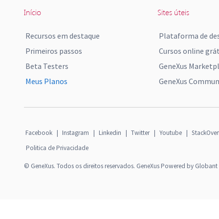
Início
Sites úteis
Recursos em destaque
Plataforma de de
Primeiros passos
Cursos online grát
Beta Testers
GeneXus Marketp
Meus Planos
GeneXus Communi
Facebook
|
Instagram
|
Linkedin
|
Twitter
|
Youtube
|
StackOver
Politica de Privacidade
© GeneXus. Todos os direitos reservados. GeneXus Powered by Globant