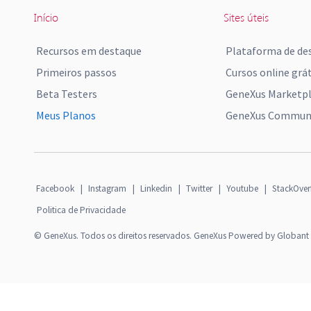
Início
Sites úteis
Recursos em destaque
Plataforma de de
Primeiros passos
Cursos online grát
Beta Testers
GeneXus Marketp
Meus Planos
GeneXus Communi
Facebook
|
Instagram
|
Linkedin
|
Twitter
|
Youtube
|
StackOver
Politica de Privacidade
© GeneXus. Todos os direitos reservados. GeneXus Powered by Globant