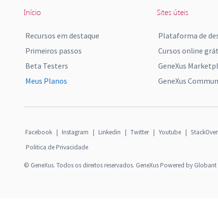
Início
Sites úteis
Recursos em destaque
Plataforma de de
Primeiros passos
Cursos online grát
Beta Testers
GeneXus Marketp
Meus Planos
GeneXus Communi
Facebook
|
Instagram
|
Linkedin
|
Twitter
|
Youtube
|
StackOver
Politica de Privacidade
© GeneXus. Todos os direitos reservados. GeneXus Powered by Globant