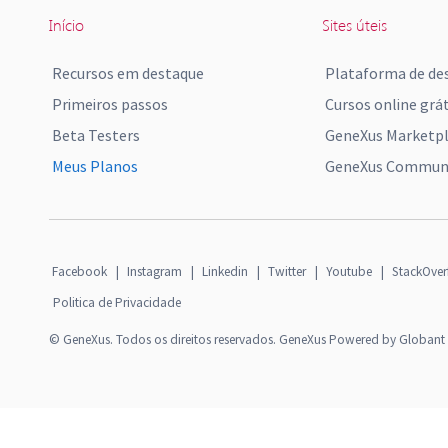
Início
Sites úteis
Recursos em destaque
Plataforma de de
Primeiros passos
Cursos online grát
Beta Testers
GeneXus Marketp
Meus Planos
GeneXus Communi
Facebook
|
Instagram
|
Linkedin
|
Twitter
|
Youtube
|
StackOver
Politica de Privacidade
© GeneXus. Todos os direitos reservados. GeneXus Powered by Globant