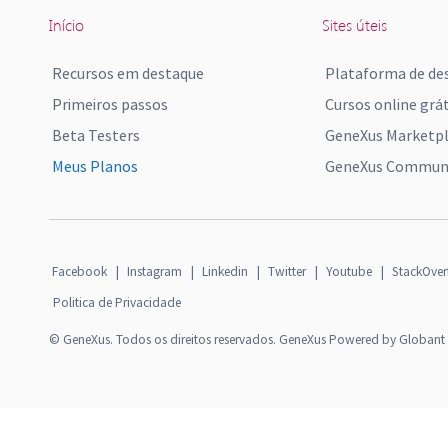
Início
Sites úteis
Recursos em destaque
Plataforma de de
Primeiros passos
Cursos online grát
Beta Testers
GeneXus Marketp
Meus Planos
GeneXus Communi
Facebook
|
Instagram
|
Linkedin
|
Twitter
|
Youtube
|
StackOver
Politica de Privacidade
© GeneXus. Todos os direitos reservados. GeneXus Powered by Globant