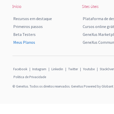
Início
Sites úteis
Recursos em destaque
Plataforma de de
Primeiros passos
Cursos online grát
Beta Testers
GeneXus Marketp
Meus Planos
GeneXus Communi
Facebook
|
Instagram
|
Linkedin
|
Twitter
|
Youtube
|
StackOver
Politica de Privacidade
© GeneXus. Todos os direitos reservados. GeneXus Powered by Globant