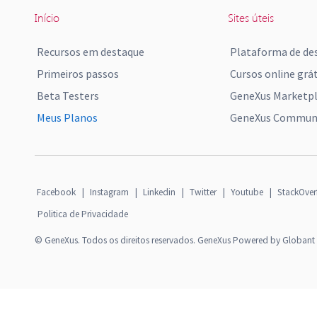
Início
Sites úteis
Recursos em destaque
Plataforma de de
Primeiros passos
Cursos online grát
Beta Testers
GeneXus Marketp
Meus Planos
GeneXus Communi
Facebook
|
Instagram
|
Linkedin
|
Twitter
|
Youtube
|
StackOver
Politica de Privacidade
© GeneXus. Todos os direitos reservados. GeneXus Powered by Globant