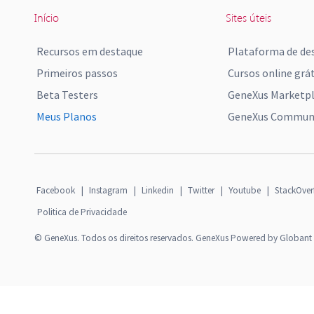
Início
Sites úteis
Recursos em destaque
Plataforma de de
Primeiros passos
Cursos online grát
Beta Testers
GeneXus Marketp
Meus Planos
GeneXus Communi
Facebook
|
Instagram
|
Linkedin
|
Twitter
|
Youtube
|
StackOver
Politica de Privacidade
© GeneXus. Todos os direitos reservados. GeneXus Powered by Globant