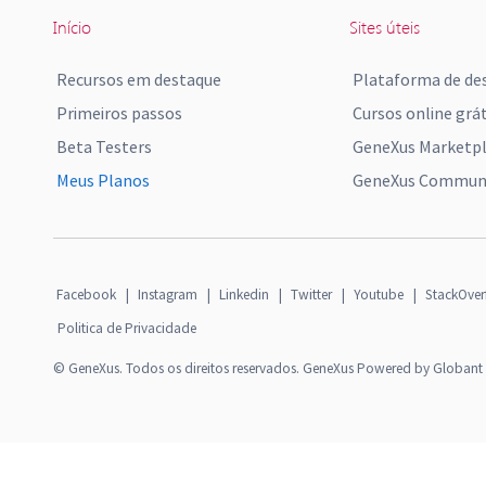
Início
Sites úteis
Recursos em destaque
Plataforma de de
Primeiros passos
Cursos online grát
Beta Testers
GeneXus Marketp
Meus Planos
GeneXus Communi
Facebook
|
Instagram
|
Linkedin
|
Twitter
|
Youtube
|
StackOver
Politica de Privacidade
© GeneXus. Todos os direitos reservados. GeneXus Powered by Globant