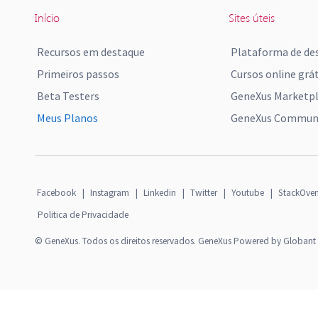
Início
Sites úteis
Recursos em destaque
Plataforma de de
Primeiros passos
Cursos online grát
Beta Testers
GeneXus Marketp
Meus Planos
GeneXus Communi
Facebook
|
Instagram
|
Linkedin
|
Twitter
|
Youtube
|
StackOver
Politica de Privacidade
© GeneXus. Todos os direitos reservados. GeneXus Powered by Globant