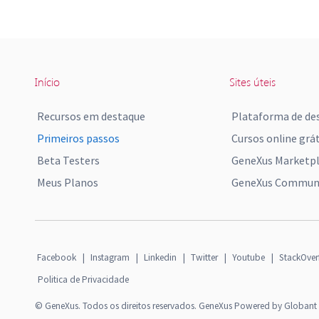
Início
Sites úteis
Recursos em destaque
Plataforma de de
Primeiros passos
Cursos online grát
Beta Testers
GeneXus Marketp
Meus Planos
GeneXus Communi
Facebook
|
Instagram
|
Linkedin
|
Twitter
|
Youtube
|
StackOver
Politica de Privacidade
© GeneXus. Todos os direitos reservados. GeneXus Powered by Globant