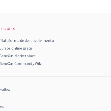
ites úteis
Plataforma de desenvolvimento
Cursos online grátis
GeneXus Marketplace
GeneXus Community Wiki
verflow
ant