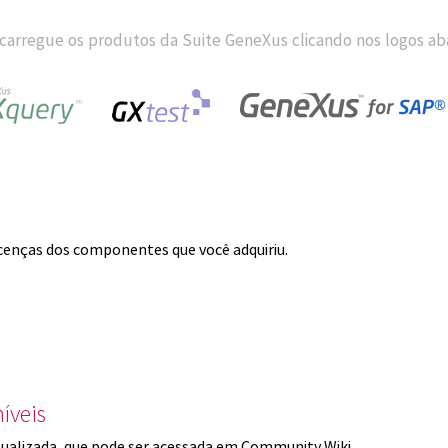
carregue os produtos da Suite GeneXus clicando nos logos aba
licenças dos componentes que você adquiriu.
íveis
ualizada, que pode ser acessada em Community Wiki