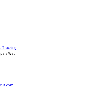
e Tracking
.
 pela Web.
exus.com