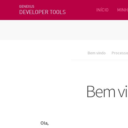
GENEXUS
INÍCIO
MINH
DEVELOPER TOOLS
Bem vindo
Processo 
Ola,