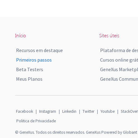
Início
Sites úteis
Recursos em destaque
Plataforma de de
Primeiros passos
Cursos online grát
Beta Testers
GeneXus Marketp
Meus Planos
GeneXus Communi
Facebook
|
Instagram
|
Linkedin
|
Twitter
|
Youtube
|
StackOver
Politica de Privacidade
© GeneXus. Todos os direitos reservados. GeneXus Powered by Globant