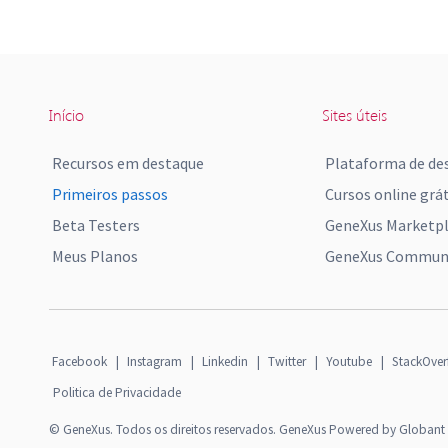
Início
Sites úteis
Recursos em destaque
Plataforma de de
Primeiros passos
Cursos online grát
Beta Testers
GeneXus Marketp
Meus Planos
GeneXus Communi
Facebook
|
Instagram
|
Linkedin
|
Twitter
|
Youtube
|
StackOver
Politica de Privacidade
© GeneXus. Todos os direitos reservados. GeneXus Powered by Globant