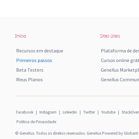
Início
Sites úteis
Recursos em destaque
Plataforma de de
Primeiros passos
Cursos online grát
Beta Testers
GeneXus Marketp
Meus Planos
GeneXus Communi
Facebook
|
Instagram
|
Linkedin
|
Twitter
|
Youtube
|
StackOver
Politica de Privacidade
© GeneXus. Todos os direitos reservados. GeneXus Powered by Globant