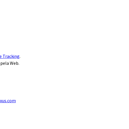
e Tracking
.
 pela Web.
exus.com