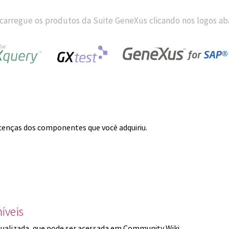
carregue os produtos da Suite GeneXus clicando nos logos aba
licenças dos componentes que você adquiriu.
íveis
ualizada, que pode ser acessada em Community Wiki