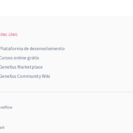
ites úteis
Plataforma de desenvolvimento
Cursos online grátis
GeneXus Marketplace
GeneXus Community Wiki
verflow
ant