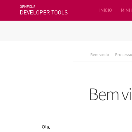
GENEXUS
INÍCIO
MINH
DEVELOPER TOOLS
Bem vindo
Processo 
Ola,