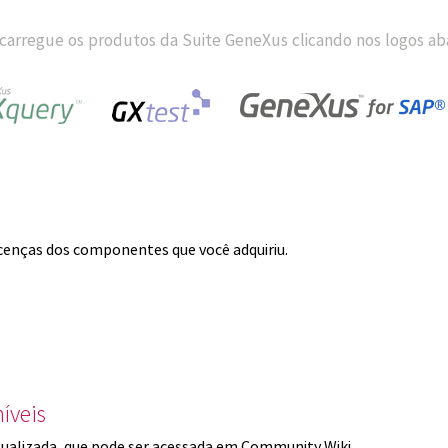
carregue os produtos da Suite GeneXus clicando nos logos aba
licenças dos componentes que você adquiriu.
íveis
ualizada, que pode ser acessada em Community Wiki