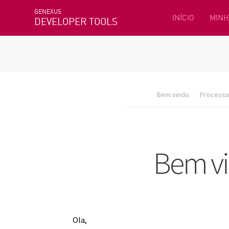
GENEXUS
INÍCIO
MINH
DEVELOPER TOOLS
Bem vindo
Processo 
Ola,