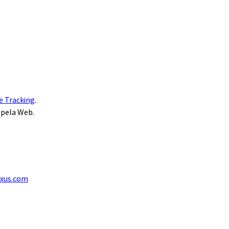
e Tracking
.
 pela Web.
exus.com