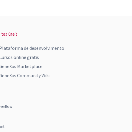
ites úteis
Plataforma de desenvolvimento
Cursos online grátis
GeneXus Marketplace
GeneXus Community Wiki
verflow
ant