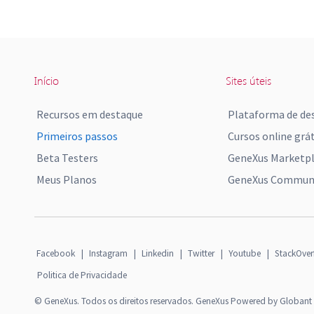
Início
Sites úteis
Recursos em destaque
Plataforma de de
Primeiros passos
Cursos online grát
Beta Testers
GeneXus Marketp
Meus Planos
GeneXus Communi
Facebook
|
Instagram
|
Linkedin
|
Twitter
|
Youtube
|
StackOver
Politica de Privacidade
© GeneXus. Todos os direitos reservados. GeneXus Powered by Globant