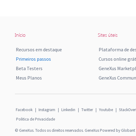
Início
Sites úteis
Recursos em destaque
Plataforma de de
Primeiros passos
Cursos online grát
Beta Testers
GeneXus Marketp
Meus Planos
GeneXus Communi
Facebook
|
Instagram
|
Linkedin
|
Twitter
|
Youtube
|
StackOver
Politica de Privacidade
© GeneXus. Todos os direitos reservados. GeneXus Powered by Globant