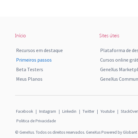
Início
Sites úteis
Recursos em destaque
Plataforma de de
Primeiros passos
Cursos online grát
Beta Testers
GeneXus Marketp
Meus Planos
GeneXus Communi
Facebook
|
Instagram
|
Linkedin
|
Twitter
|
Youtube
|
StackOver
Politica de Privacidade
© GeneXus. Todos os direitos reservados. GeneXus Powered by Globant