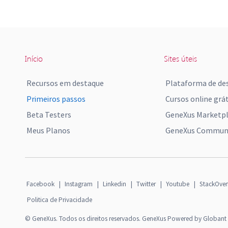
Início
Sites úteis
Recursos em destaque
Plataforma de de
Primeiros passos
Cursos online grát
Beta Testers
GeneXus Marketp
Meus Planos
GeneXus Communi
Facebook
|
Instagram
|
Linkedin
|
Twitter
|
Youtube
|
StackOver
Politica de Privacidade
© GeneXus. Todos os direitos reservados. GeneXus Powered by Globant