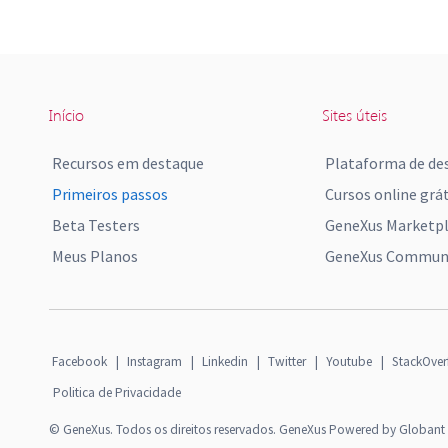
Início
Sites úteis
Recursos em destaque
Plataforma de de
Primeiros passos
Cursos online grát
Beta Testers
GeneXus Marketp
Meus Planos
GeneXus Communi
Facebook
|
Instagram
|
Linkedin
|
Twitter
|
Youtube
|
StackOver
Politica de Privacidade
© GeneXus. Todos os direitos reservados. GeneXus Powered by Globant