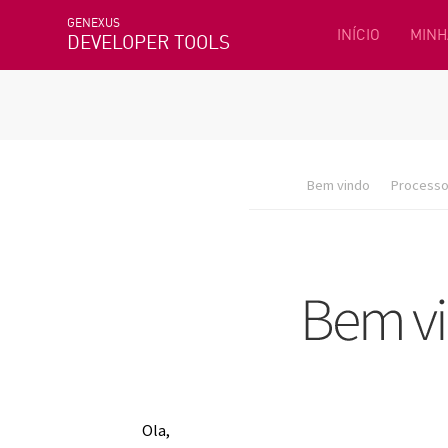
GENEXUS
INÍCIO
MINH
DEVELOPER TOOLS
Bem vindo
Processo 
Ola,