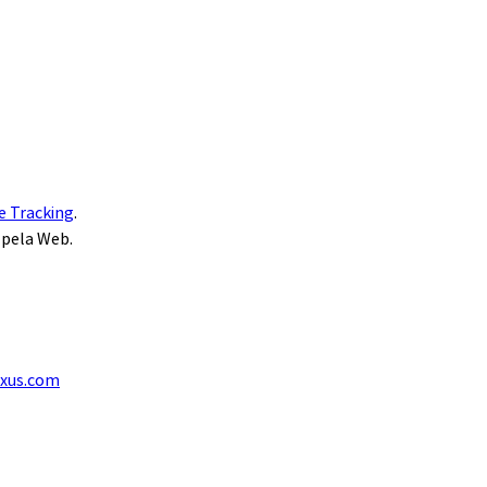
e Tracking
.
 pela Web.
exus.com