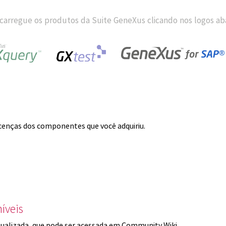
carregue os produtos da Suite GeneXus clicando nos logos aba
licenças dos componentes que você adquiriu.
íveis
ualizada, que pode ser acessada em Community Wiki