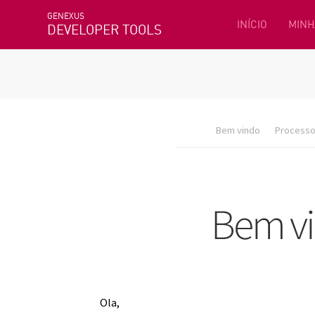
GENEXUS
INÍCIO
MINH
DEVELOPER TOOLS
Bem vindo
Processo 
Ola,