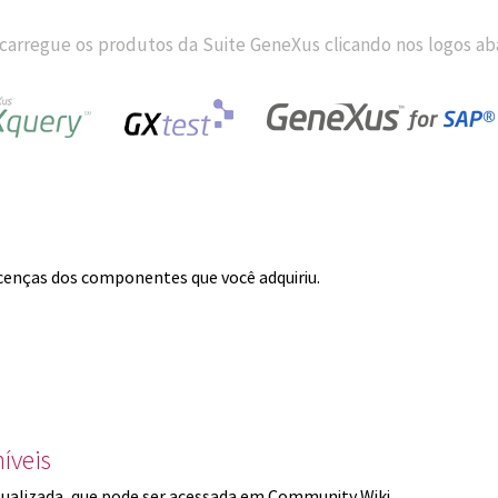
carregue os produtos da Suite GeneXus clicando nos logos aba
licenças dos componentes que você adquiriu.
íveis
ualizada, que pode ser acessada em Community Wiki