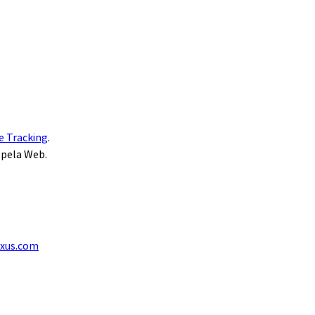
e Tracking
.
 pela Web.
exus.com