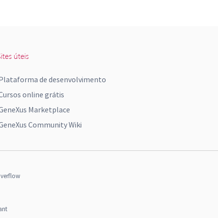
ites úteis
Plataforma de desenvolvimento
Cursos online grátis
GeneXus Marketplace
GeneXus Community Wiki
verflow
ant