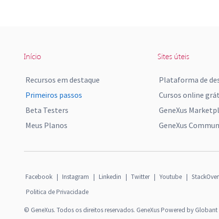
Início
Sites úteis
Recursos em destaque
Plataforma de de
Primeiros passos
Cursos online grát
Beta Testers
GeneXus Marketp
Meus Planos
GeneXus Communi
Facebook
|
Instagram
|
Linkedin
|
Twitter
|
Youtube
|
StackOver
Politica de Privacidade
© GeneXus. Todos os direitos reservados. GeneXus Powered by Globant