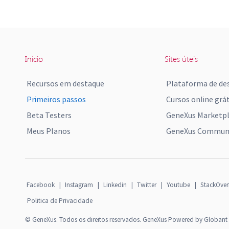
Início
Sites úteis
Recursos em destaque
Plataforma de de
Primeiros passos
Cursos online grát
Beta Testers
GeneXus Marketp
Meus Planos
GeneXus Communi
Facebook
|
Instagram
|
Linkedin
|
Twitter
|
Youtube
|
StackOver
Politica de Privacidade
© GeneXus. Todos os direitos reservados. GeneXus Powered by Globant