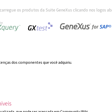
carregue os produtos da Suite GeneXus clicando nos logos aba
licenças dos componentes que você adquiriu.
íveis
ualizada, que pode ser acessada em Community Wiki