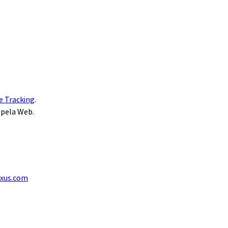
e Tracking
.
 pela Web.
exus.com