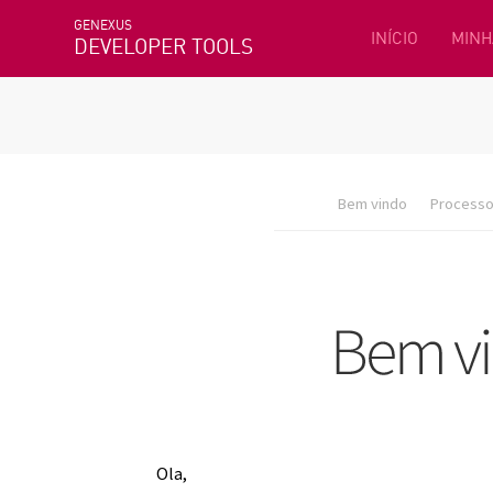
GENEXUS
INÍCIO
MINH
DEVELOPER TOOLS
Bem vindo
Processo 
Ola,