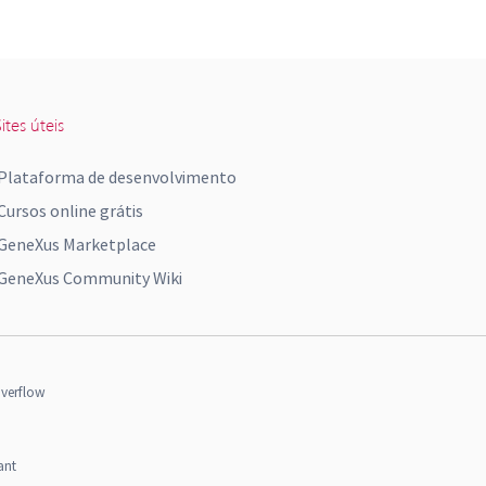
ites úteis
Plataforma de desenvolvimento
Cursos online grátis
GeneXus Marketplace
GeneXus Community Wiki
verflow
ant