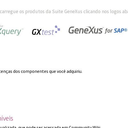
carregue os produtos da Suite GeneXus clicando nos logos aba
licenças dos componentes que você adquiriu.
íveis
ualizada, que pode ser acessada em Community Wiki