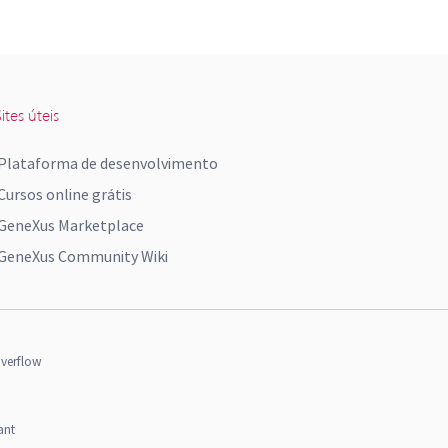
ites úteis
Plataforma de desenvolvimento
Cursos online grátis
GeneXus Marketplace
GeneXus Community Wiki
verflow
ant