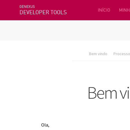
GENEXUS
INÍCIO
MINH
DEVELOPER TOOLS
Bem vindo
Processo 
Ola,