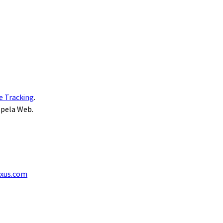
e Tracking
.
 pela Web.
exus.com