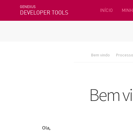
GENEXUS
INÍCIO
MINH
DEVELOPER TOOLS
Bem vindo
Processo 
Ola,