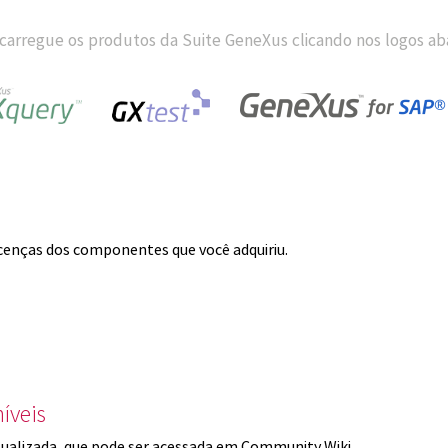
carregue os produtos da Suite GeneXus clicando nos logos aba
licenças dos componentes que você adquiriu.
íveis
ualizada, que pode ser acessada em Community Wiki