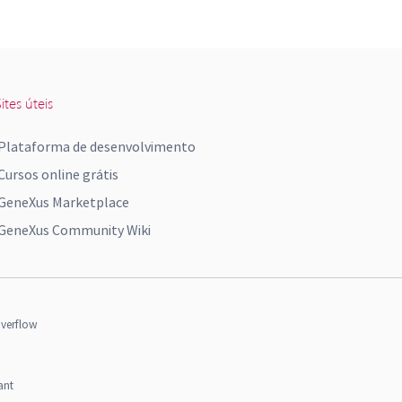
ites úteis
Plataforma de desenvolvimento
Cursos online grátis
GeneXus Marketplace
GeneXus Community Wiki
verflow
ant