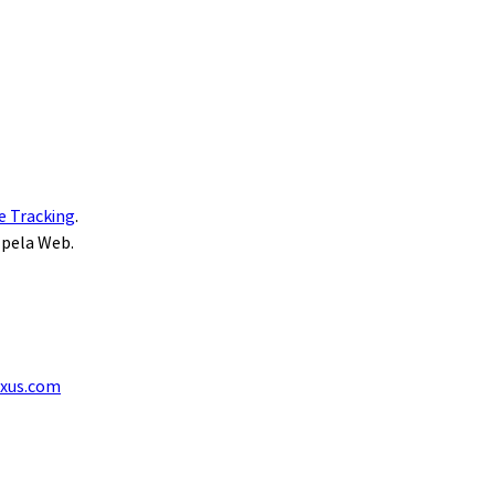
e Tracking
.
 pela Web.
exus.com