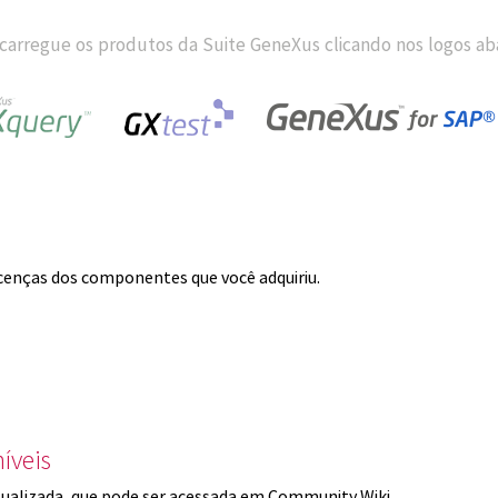
carregue os produtos da Suite GeneXus clicando nos logos aba
licenças dos componentes que você adquiriu.
íveis
ualizada, que pode ser acessada em Community Wiki