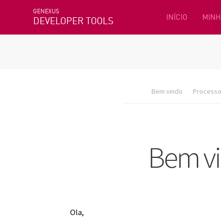
GENEXUS
INÍCIO
MINH
DEVELOPER TOOLS
Bem vindo
Processo 
Ola,