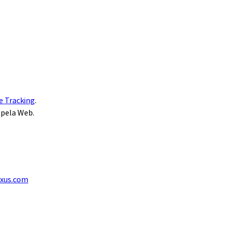
e Tracking
.
 pela Web.
exus.com