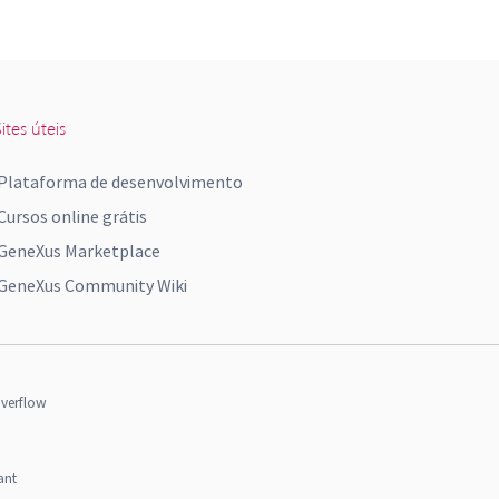
ites úteis
Plataforma de desenvolvimento
Cursos online grátis
GeneXus Marketplace
GeneXus Community Wiki
verflow
ant