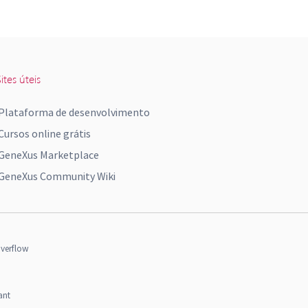
ites úteis
Plataforma de desenvolvimento
Cursos online grátis
GeneXus Marketplace
GeneXus Community Wiki
verflow
ant