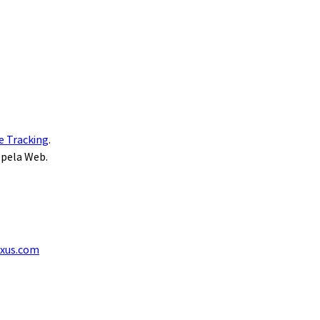
e Tracking
.
 pela Web.
exus.com