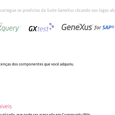
carregue os produtos da Suite GeneXus clicando nos logos aba
licenças dos componentes que você adquiriu.
íveis
ualizada, que pode ser acessada em Community Wiki