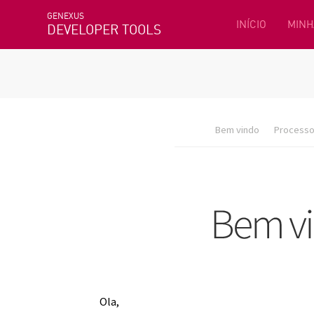
GENEXUS
INÍCIO
MINH
DEVELOPER TOOLS
Bem vindo
Processo 
Ola,