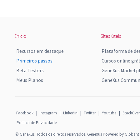
Início
Sites úteis
Recursos em destaque
Plataforma de de
Primeiros passos
Cursos online grát
Beta Testers
GeneXus Marketp
Meus Planos
GeneXus Communi
Facebook
|
Instagram
|
Linkedin
|
Twitter
|
Youtube
|
StackOver
Politica de Privacidade
© GeneXus. Todos os direitos reservados. GeneXus Powered by Globant