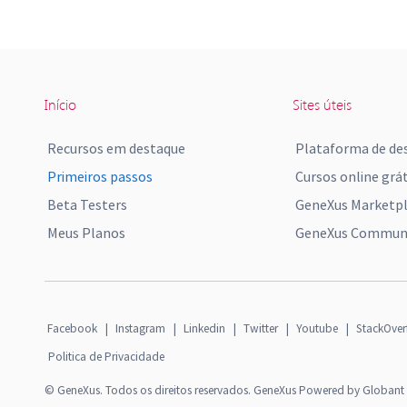
Início
Sites úteis
Recursos em destaque
Plataforma de de
Primeiros passos
Cursos online grát
Beta Testers
GeneXus Marketp
Meus Planos
GeneXus Communi
Facebook
|
Instagram
|
Linkedin
|
Twitter
|
Youtube
|
StackOver
Politica de Privacidade
© GeneXus. Todos os direitos reservados. GeneXus Powered by Globant