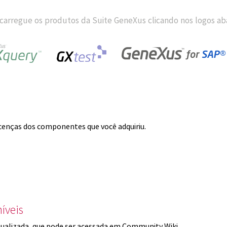
carregue os produtos da Suite GeneXus clicando nos logos aba
licenças dos componentes que você adquiriu.
íveis
ualizada, que pode ser acessada em Community Wiki