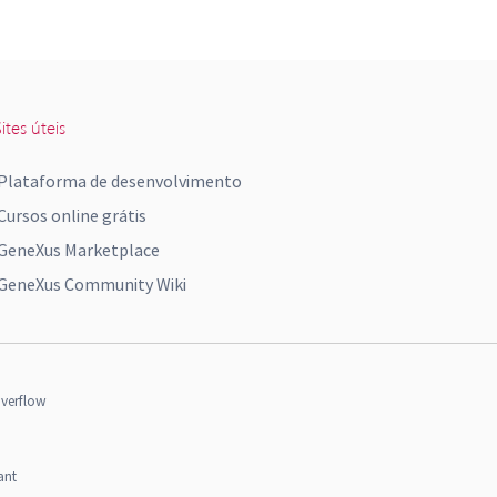
ites úteis
Plataforma de desenvolvimento
Cursos online grátis
GeneXus Marketplace
GeneXus Community Wiki
verflow
ant