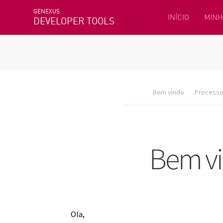
GENEXUS
INÍCIO
MINH
DEVELOPER TOOLS
Bem vindo
Processo 
Ola,