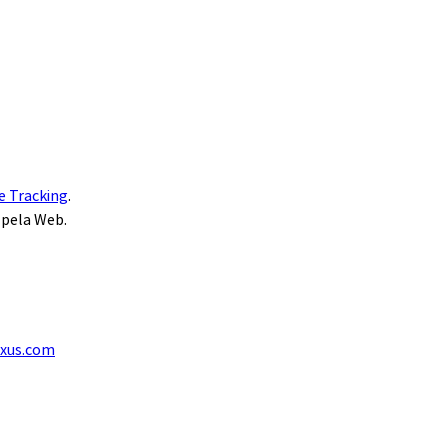
e Tracking
.
 pela Web.
exus.com