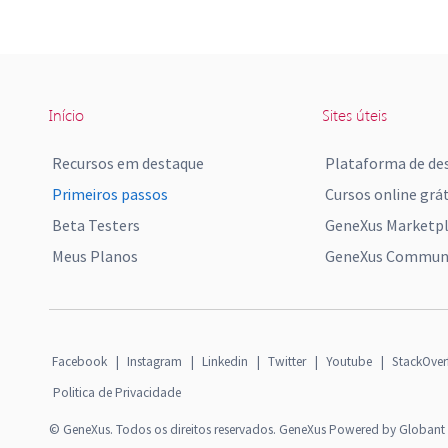
Início
Sites úteis
Recursos em destaque
Plataforma de de
Primeiros passos
Cursos online grát
Beta Testers
GeneXus Marketp
Meus Planos
GeneXus Communi
Facebook
|
Instagram
|
Linkedin
|
Twitter
|
Youtube
|
StackOver
Politica de Privacidade
© GeneXus. Todos os direitos reservados. GeneXus Powered by Globant