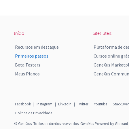
Início
Sites úteis
Recursos em destaque
Plataforma de de
Primeiros passos
Cursos online grát
Beta Testers
GeneXus Marketp
Meus Planos
GeneXus Communi
Facebook
|
Instagram
|
Linkedin
|
Twitter
|
Youtube
|
StackOver
Politica de Privacidade
© GeneXus. Todos os direitos reservados. GeneXus Powered by Globant