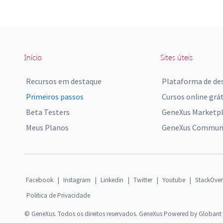
Início
Sites úteis
Recursos em destaque
Plataforma de de
Primeiros passos
Cursos online grát
Beta Testers
GeneXus Marketp
Meus Planos
GeneXus Communi
Facebook
|
Instagram
|
Linkedin
|
Twitter
|
Youtube
|
StackOver
Politica de Privacidade
© GeneXus. Todos os direitos reservados. GeneXus Powered by Globant