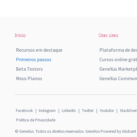
Início
Sites úteis
Recursos em destaque
Plataforma de de
Primeiros passos
Cursos online grát
Beta Testers
GeneXus Marketp
Meus Planos
GeneXus Communi
Facebook
|
Instagram
|
Linkedin
|
Twitter
|
Youtube
|
StackOver
Politica de Privacidade
© GeneXus. Todos os direitos reservados. GeneXus Powered by Globant