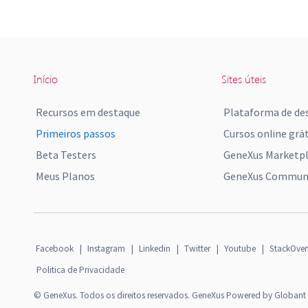
Início
Sites úteis
Recursos em destaque
Plataforma de de
Primeiros passos
Cursos online grát
Beta Testers
GeneXus Marketp
Meus Planos
GeneXus Communi
Facebook
|
Instagram
|
Linkedin
|
Twitter
|
Youtube
|
StackOver
Politica de Privacidade
© GeneXus. Todos os direitos reservados. GeneXus Powered by Globant