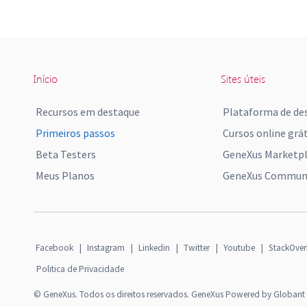
Início
Sites úteis
Recursos em destaque
Plataforma de de
Primeiros passos
Cursos online grát
Beta Testers
GeneXus Marketp
Meus Planos
GeneXus Communi
Facebook
|
Instagram
|
Linkedin
|
Twitter
|
Youtube
|
StackOver
Politica de Privacidade
© GeneXus. Todos os direitos reservados. GeneXus Powered by Globant