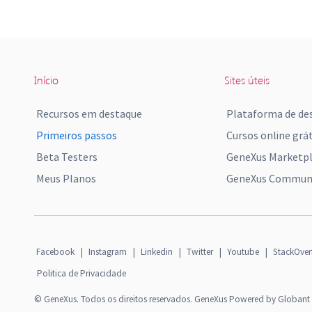
Início
Sites úteis
Recursos em destaque
Plataforma de de
Primeiros passos
Cursos online grát
Beta Testers
GeneXus Marketp
Meus Planos
GeneXus Communi
Facebook
|
Instagram
|
Linkedin
|
Twitter
|
Youtube
|
StackOver
Politica de Privacidade
© GeneXus. Todos os direitos reservados. GeneXus Powered by Globant