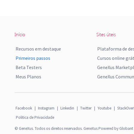
Início
Sites úteis
Recursos em destaque
Plataforma de de
Primeiros passos
Cursos online grát
Beta Testers
GeneXus Marketp
Meus Planos
GeneXus Communi
Facebook
|
Instagram
|
Linkedin
|
Twitter
|
Youtube
|
StackOver
Politica de Privacidade
© GeneXus. Todos os direitos reservados. GeneXus Powered by Globant